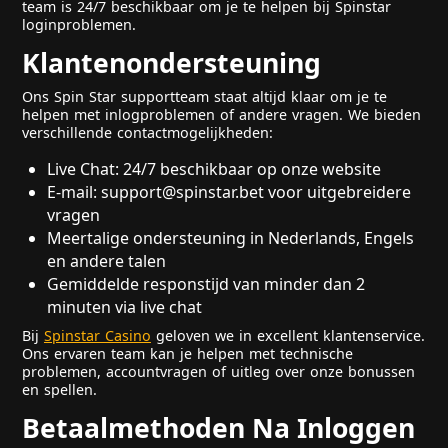
team is 24/7 beschikbaar om je te helpen bij Spinstar
loginproblemen.
Klantenondersteuning
Ons Spin Star supportteam staat altijd klaar om je te
helpen met inlogproblemen of andere vragen. We bieden
verschillende contactmogelijkheden:
Live Chat: 24/7 beschikbaar op onze website
E-mail:
support@spinstar.bet
voor uitgebreidere
vragen
Meertalige ondersteuning in Nederlands, Engels
en andere talen
Gemiddelde responstijd van minder dan 2
minuten via live chat
Bij
Spinstar Casino
geloven we in excellent klantenservice.
Ons ervaren team kan je helpen met technische
problemen, accountvragen of uitleg over onze bonussen
en spellen.
Betaalmethoden Na Inloggen