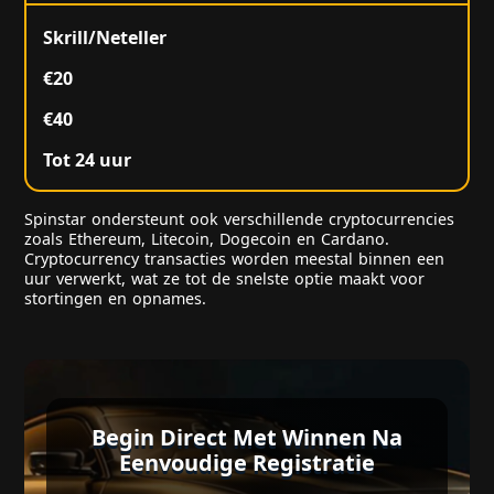
Skrill/Neteller
€20
€40
Tot 24 uur
Spinstar ondersteunt ook verschillende cryptocurrencies
zoals Ethereum, Litecoin, Dogecoin en Cardano.
Cryptocurrency transacties worden meestal binnen een
uur verwerkt, wat ze tot de snelste optie maakt voor
stortingen en opnames.
Begin Direct Met Winnen Na
Eenvoudige Registratie