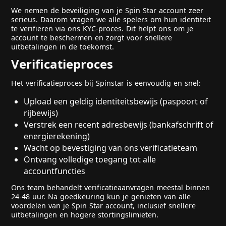
We nemen de beveiliging van je Spin Star account zeer
serieus. Daarom vragen we alle spelers om hun identiteit
te verifiëren via ons KYC-proces. Dit helpt ons om je
account te beschermen en zorgt voor snellere
uitbetalingen in de toekomst.
Verificatieproces
Het verificatieproces bij Spinstar is eenvoudig en snel:
Upload een geldig identiteitsbewijs (paspoort of
rijbewijs)
Verstrek een recent adresbewijs (bankafschrift of
energierekening)
Wacht op bevestiging van ons verificatieteam
Ontvang volledige toegang tot alle
accountfuncties
Ons team behandelt verificatieaanvragen meestal binnen
24-48 uur. Na goedkeuring kun je genieten van alle
voordelen van je Spin Star account, inclusief snellere
uitbetalingen en hogere stortingslimieten.