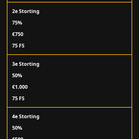
2e Storting
75%
€750
75 FS
3e Storting
50%
€1.000
75 FS
4e Storting
50%