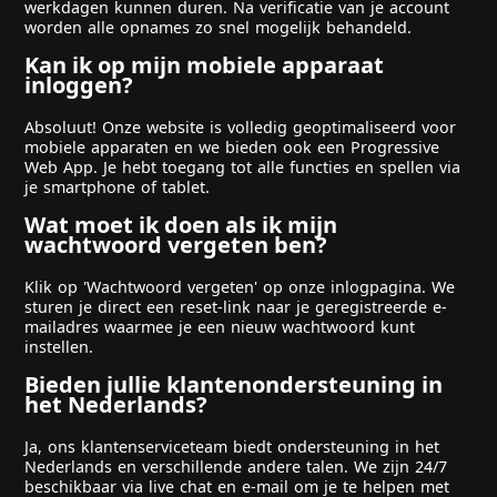
werkdagen kunnen duren. Na verificatie van je account
worden alle opnames zo snel mogelijk behandeld.
Kan ik op mijn mobiele apparaat
inloggen?
Absoluut! Onze website is volledig geoptimaliseerd voor
mobiele apparaten en we bieden ook een Progressive
Web App. Je hebt toegang tot alle functies en spellen via
je smartphone of tablet.
Wat moet ik doen als ik mijn
wachtwoord vergeten ben?
Klik op 'Wachtwoord vergeten' op onze inlogpagina. We
sturen je direct een reset-link naar je geregistreerde e-
mailadres waarmee je een nieuw wachtwoord kunt
instellen.
Bieden jullie klantenondersteuning in
het Nederlands?
Ja, ons klantenserviceteam biedt ondersteuning in het
Nederlands en verschillende andere talen. We zijn 24/7
beschikbaar via live chat en e-mail om je te helpen met