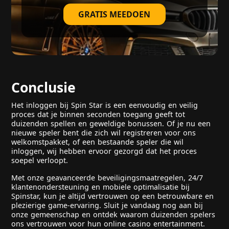
GRATIS MEEDOEN
Conclusie
Het inloggen bij Spin Star is een eenvoudig en veilig
proces dat je binnen seconden toegang geeft tot
duizenden spellen en geweldige bonussen. Of je nu een
nieuwe speler bent die zich wil registreren voor ons
welkomstpakket, of een bestaande speler die wil
inloggen, wij hebben ervoor gezorgd dat het proces
soepel verloopt.
Met onze geavanceerde beveiligingsmaatregelen, 24/7
klantenondersteuning en mobiele optimalisatie bij
Spinstar, kun je altijd vertrouwen op een betrouwbare en
plezierige game-ervaring. Sluit je vandaag nog aan bij
onze gemeenschap en ontdek waarom duizenden spelers
ons vertrouwen voor hun online casino entertainment.