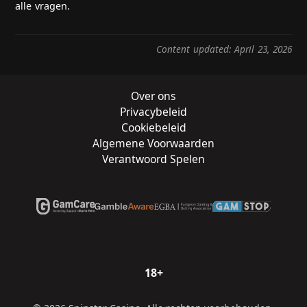
alle vragen.
Content updated: April 23, 2026
Over ons
Privacybeleid
Cookiebeleid
Algemene Voorwaarden
Verantwoord Spelen
18+