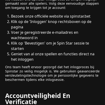
gemaakt voor alle spelers. Volg deze eenvoudige stappen
om toegang te krijgen tot je account:
Bezoek onze officiële website via spinstar.bet
Klik op de 'Inloggen' knop rechtsboven op de
pagina
Voer je geregistreerde e-mailadres en
wachtwoord in
Klik op 'Bevestigen' om je Spin Star sessie te
starten
Geniet van al onze spellen en functies direct na
het inloggen
Ons team heeft ervoor gezorgd dat het inlogproces bij
Spinstar zo veilig mogelijk is. We gebruiken geavanceerde
versleutelingstechnologie om je persoonlijke gegevens te
beschermen tijdens elke inlogsessie.
Accountveiligheid En
Verificatie