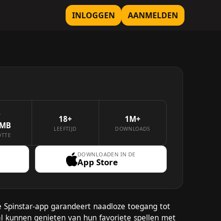
INLOGGEN
AANMELDEN
⬇
18+
1M+
5MB
LEEFTIJD
DOWNLOADS
OTTE
DOWNLOADEN IN DE
App Store
nze Spinstar-app garandeert naadloze toegang tot
al kunnen genieten van hun favoriete spellen met