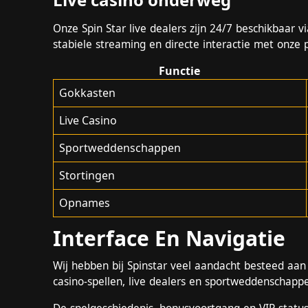
Onze Spin Star live dealers zijn 24/7 beschikbaar v
stabiele streaming en directe interactie met onze p
Functie
Gokkasten
Live Casino
Sportweddenschappen
Stortingen
Opnames
Interface En Navigatie
Wij hebben bij Spinstar veel aandacht besteed aan
casino-spellen, live dealers en sportweddenschappe