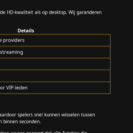
lfde HD-kwaliteit als op desktop. Wij garanderen
Details
le providers
-streaming
or VIP-leden
aardoor spelers snel kunnen wisselen tussen
en binnen seconden.