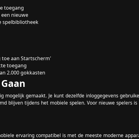
lle toegang
r een nieuwe
e spelbibliotheek
g toe aan Startscherm'
cte toegang
dan 2.000 gokkasten
g Gaan
ig mogelijk gemaakt. Je kunt dezelfde inloggegevens gebruike
rmd blijven tijdens het mobiele spelen. Voor nieuwe spelers i
mobiele ervaring compatibel is met de meeste moderne apparate