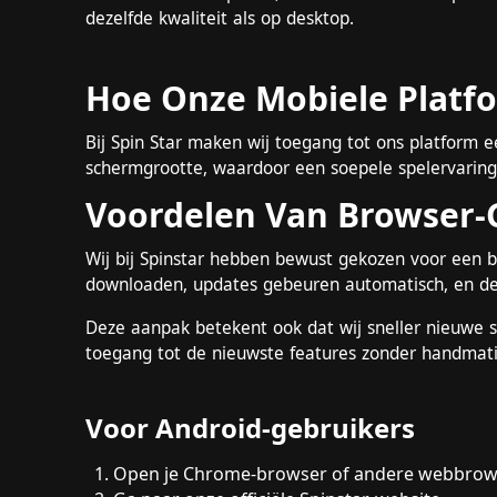
dezelfde kwaliteit als op desktop.
Hoe Onze Mobiele Platf
Bij Spin Star maken wij toegang tot ons platform 
schermgrootte, waardoor een soepele spelervaring
Voordelen Van Browser-
Wij bij Spinstar hebben bewust gekozen voor een 
downloaden, updates gebeuren automatisch, en de vo
Deze aanpak betekent ook dat wij sneller nieuwe sp
toegang tot de nieuwste features zonder handmat
Voor Android-gebruikers
Open je Chrome-browser of andere webbrow