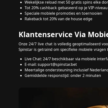
Wekelijkse reload met 50 gratis spins elke d
Tot 20% cashback gebaseerd op je VIP-niveau
Speciale mobiele promoties en toernooien
Rakeback tot 20% van de house edge
Klantenservice Via Mobi
Onze 24/7 live chat is volledig geoptimaliseerd v
Spinstar is getraind om specifieke mobiele vragen
Live Chat: 24/7 beschikbaar via mobiele interf
E-mail:
support@spinstar.bet
Meertalige ondersteuning inclusief Nederlan
Gemiddelde responstijd: onder 2 minuten