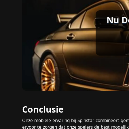
Nu D
Conclusie
Onze mobiele ervaring bij Spinstar combineert gemak
ervoor te zorgen dat onze spelers de best mogelijk