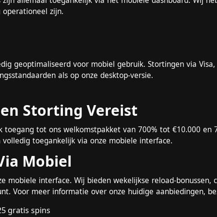
zijn allemaal toegankelijk via het mobiele dashboard. Wij heb
 operationeel zijn.
edig geoptimaliseerd voor mobiel gebruik. Stortingen via Visa
ingsstandaarden als op onze desktop-versie.
een Storting Vereist
jk toegang tot ons welkomstpakket van 700% tot €10.000 en 7
volledig toegankelijk via onze mobiele interface.
Via Mobiel
 onze mobiele interface. Wij bieden wekelijkse reload-bonussen
unt. Voor meer informatie over onze huidige aanbiedingen, b
5 gratis spins