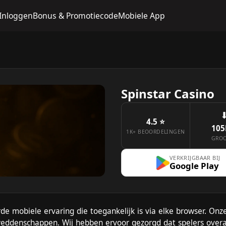
Inloggen
Bonus & Promotiecode
Mobiele App
Spinstar Casino
4.5 ⭐
10
1K+ BEOORDELINGEN
GRO
VERKRIJGBAAR BIJ
Google Play
erde mobiele ervaring die toegankelijk is via elke browser. O
tweddenschappen. Wij hebben ervoor gezorgd dat spelers over