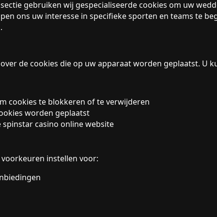
s sectie gebruiken wij gespecialiseerde cookies om uw wed
pen ons uw interesse in specifieke sporten en teams te beg
.
over de cookies die op uw apparaat worden geplaatst. U ku
m cookies te blokkeren of te verwijderen
ookies worden geplaatst
 spinstar casino online website
 voorkeuren instellen voor:
nbiedingen