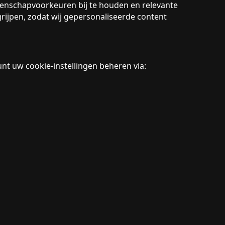
denschapvoorkeuren bij te houden en relevante
rijpen, zodat wij gepersonaliseerde content
nt uw cookie-instellingen beheren via: