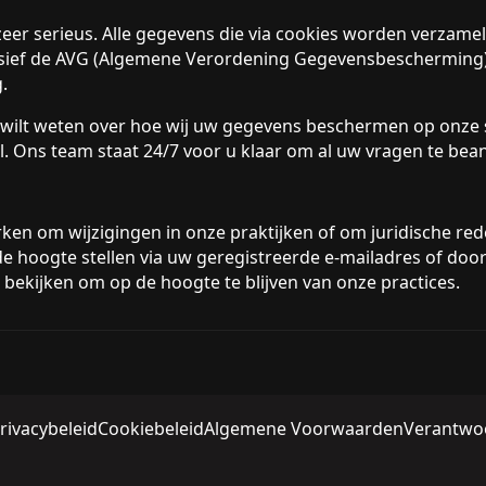
 zeer serieus. Alle gegevens die via cookies worden verz
lusief de AVG (Algemene Verordening Gegevensbescherming)
.
r wilt weten over hoe wij uw gegevens beschermen op onze 
il. Ons team staat 24/7 voor u klaar om al uw vragen te be
werken om wijzigingen in onze praktijken of om juridische r
de hoogte stellen via uw geregistreerde e-mailadres of doo
e bekijken om op de hoogte te blijven van onze practices.
rivacybeleid
Cookiebeleid
Algemene Voorwaarden
Verantwo