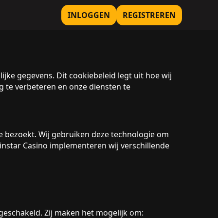
INLOGGEN
REGISTREREN
jke gegevens. Dit cookiebeleid legt uit hoe wij
g te verbeteren en onze diensten te
e bezoekt. Wij gebruiken deze technologie om
instar Casino implementeren wij verschillende
geschakeld. Zij maken het mogelijk om: