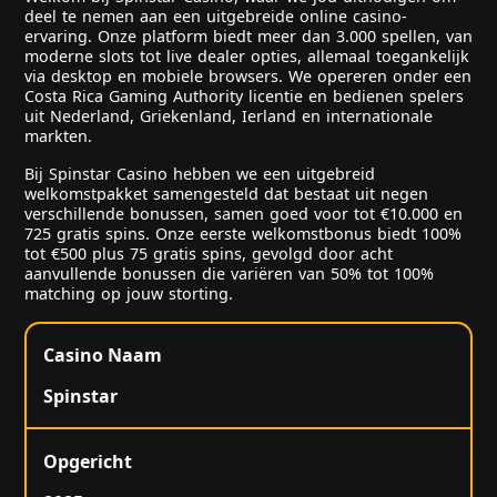
deel te nemen aan een uitgebreide online casino-
ervaring. Onze platform biedt meer dan 3.000 spellen, van
moderne slots tot live dealer opties, allemaal toegankelijk
via desktop en mobiele browsers. We opereren onder een
Costa Rica Gaming Authority licentie en bedienen spelers
uit Nederland, Griekenland, Ierland en internationale
markten.
Bij Spinstar Casino hebben we een uitgebreid
welkomstpakket samengesteld dat bestaat uit negen
verschillende bonussen, samen goed voor tot €10.000 en
725 gratis spins. Onze eerste welkomstbonus biedt 100%
tot €500 plus 75 gratis spins, gevolgd door acht
aanvullende bonussen die variëren van 50% tot 100%
matching op jouw storting.
Casino Naam
Spinstar
Opgericht