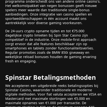
programma onderscheidt ons van andere online casino's.
Het welkomstpakket van negen bonussen geeft nieuwe
spelers meer waarde dan traditionele single-bonus
aanbiedingen. Onze integratie van casino spellen en
sportweddenschappen in één account maakt ons
aantrekkelijk voor diverse gaming voorkeuren.
De 24-uurs crypto opname tijden en tot €75.000
dagelijkse crypto limieten bij Spin Star Casino zijn
competitief in de industrie. Onze mobile-first approach
zorgt ervoor dat alle features beschikbaar zijn op
smartphones en tablets zonder functionaliteitsverlies.
Regular promoties zoals de BMW 850i giveaway en
wekelijkse reload bonuses houden de gaming ervaring
fresh en engaging.
Spinstar Betalingsmethoden
We accepteren een uitgebreide reeks betalingsopties bij
Spinstar Casino, waaronder traditionele en moderne
digitale methoden. Voor fiat valuta accepteren we VISA en
Mastercard met maximale stortingen van €5.000 en
maximale opnames van €1.000 per transactie. De