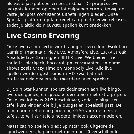
als vaste jackpot spellen beschikbaar. De progressieve
jackpots kunnen oplopen tot miljoenen euro's, terwijl de
vaste jackpots consistente uitbetalingen bieden. Onze
Spinstar platform update regelmatig met nieuwe releases,
zodat je altijd de nieuwste spellen kunt ontdekken.
Live Casino Ervaring
Onze live casino sectie wordt aangedreven door Evolution
Gaming, Pragmatic Play Live, Atmosfera Live, Lucky Streak,
Absolute Live Gaming, en BETER Live. We bieden live
roulette, blackjack, baccarat, poker varianten, en game
shows zoals Crazy Time en Monopoly Live. Alle live
spellen worden gestreamd in HD-kwaliteit met
professionele dealers die meerdere talen spreken.
Bij Spin Star kunnen spelers deelnemen aan live bingo,
live dice games, en speciale toernooien met extra prijzen.
Onze live lobby is 24/7 beschikbaar, zodat je altijd een
tafel kunt vinden die bij je budget en speelstijl past. De
minimum inzetten beginnen bij €0.50 voor de meeste
tafels, terwijl VIP tafels hogere limieten accommoderen.
Naast casino spellen biedt Spinstar ook uitgebreide
sportweddenschappen met meer dan 20 verschillende