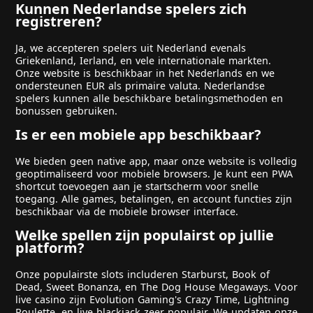
Kunnen Nederlandse spelers zich
registreren?
Ja, we accepteren spelers uit Nederland evenals
Griekenland, Ierland, en vele internationale markten.
Onze website is beschikbaar in het Nederlands en we
ondersteunen EUR als primaire valuta. Nederlandse
spelers kunnen alle beschikbare betalingsmethoden en
bonussen gebruiken.
Is er een mobiele app beschikbaar?
We bieden geen native app, maar onze website is volledig
geoptimaliseerd voor mobiele browsers. Je kunt een PWA
shortcut toevoegen aan je startscherm voor snelle
toegang. Alle games, betalingen, en account functies zijn
beschikbaar via de mobiele browser interface.
Welke spellen zijn populairst op jullie
platform?
Onze populairste slots includeren Starburst, Book of
Dead, Sweet Bonanza, en The Dog House Megaways. Voor
live casino zijn Evolution Gaming's Crazy Time, Lightning
Roulette, en live blackjack zeer populair. We updaten onze