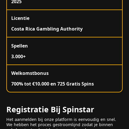
2025
Licentie
Costa Rica Gambling Authority
Spellen
3.000+
Welkomstbonus
700% tot €10.000 en 725 Gratis Spins
Registratie Bij Spinstar
Het aanmelden bij onze platform is eenvoudig en snel.
We hebben het proces gestroomlijnd zodat je binnen