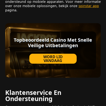
ondersteund op mobiele apparaten. Voor meer informatie
over onze mobiele oplossingen, bekijk onze
spinstar app
pagina.
Topbeoordeeld Casino Met Snelle
Veilige Uitbetalingen
WORD LID
VANDAAG
Klantenservice En
Ondersteuning