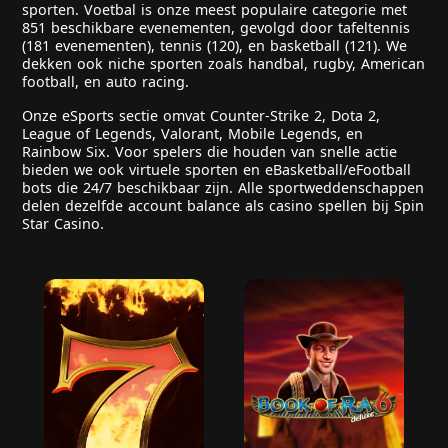
sporten. Voetbal is onze meest populaire categorie met
851 beschikbare evenementen, gevolgd door tafeltennis
(181 evenementen), tennis (120), en basketball (121). We
dekken ook niche sporten zoals handbal, rugby, American
football, en auto racing.
Onze eSports sectie omvat Counter-Strike 2, Dota 2,
League of Legends, Valorant, Mobile Legends, en
Rainbow Six. Voor spelers die houden van snelle actie
bieden we ook virtuele sporten en eBasketball/eFootball
bots die 24/7 beschikbaar zijn. Alle sportweddenschappen
delen dezelfde account balance als casino spellen bij Spin
Star Casino.