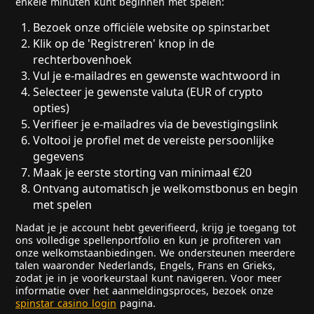
enkele minuten kunt beginnen met spelen:
Bezoek onze officiële website op spinstar.bet
Klik op de 'Registreren' knop in de
rechterbovenhoek
Vul je e-mailadres en gewenste wachtwoord in
Selecteer je gewenste valuta (EUR of crypto
opties)
Verifieer je e-mailadres via de bevestigingslink
Voltooi je profiel met de vereiste persoonlijke
gegevens
Maak je eerste storting van minimaal €20
Ontvang automatisch je welkomstbonus en begin
met spelen
Nadat je je account hebt geverifieerd, krijg je toegang tot
ons volledige spellenportfolio en kun je profiteren van
onze welkomstaanbiedingen. We ondersteunen meerdere
talen waaronder Nederlands, Engels, Frans en Grieks,
zodat je in je voorkeurstaal kunt navigeren. Voor meer
informatie over het aanmeldingsproces, bezoek onze
spinstar casino login
pagina.